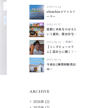
2026.03.14
shinshinスマイルソ
ーラー
2025.12.27
屋根に未来をのせると
いう選択。既存住宅の
太陽光パネル蓄電池導
2025.09.25
新進の家づくり
入
【インタビューコラ
ム】設計士に聞く！
新進建設が創っている
2025.09.23
ものとは？
今泉台2棟同時販売会
中！
ARCHIVE
2026年 (2)
2025年 (7)