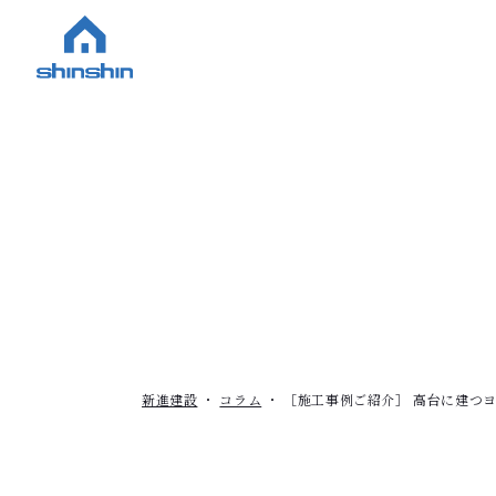
新進建設
コラム
［施工事例ご紹介］ 高台に建つ