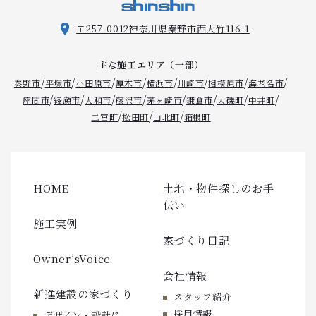
〒257-0012
神奈川県秦野市西大竹116-1
主な施工エリア（一部）
/
/
/
/
/
/
/
/
秦野市
平塚市
小田原市
厚木市
横浜市
川崎市
相模原市
海老名市
/
/
/
/
/
/
/
/
座間市
綾瀬市
大和市
藤沢市
茅ヶ崎市
鎌倉市
大磯町
中井町
/
/
/
二宮町
松田町
山北町
箱根町
HOME
土地・物件探しのお手
伝い
施工実例
家づくり日記
Owner’sVoice
会社情報
新進建設の家づくり
スタッフ紹介
採用情報
デザイン・設計に