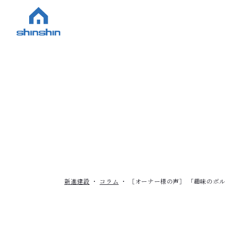
新進建設
コラム
［オーナー様の声］ 「趣味のボ