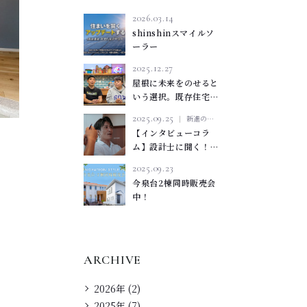
2026.03.14
shinshinスマイルソ
ーラー
2025.12.27
屋根に未来をのせると
いう選択。既存住宅の
太陽光パネル蓄電池導
2025.09.25
新進の家づくり
入
【インタビューコラ
ム】設計士に聞く！
新進建設が創っている
2025.09.23
ものとは？
今泉台2棟同時販売会
中！
ARCHIVE
2026年 (2)
2025年 (7)