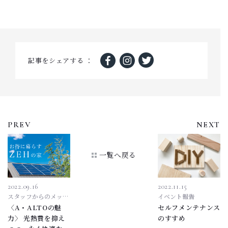
記事をシェアする ：
一覧へ戻る
2022.09.16
2022.11.15
スタッフからのメッセ
イベント報告
ージ
〈A・ALTOの魅
セルフメンテナンス
力〉 光熱費を抑え
のすすめ