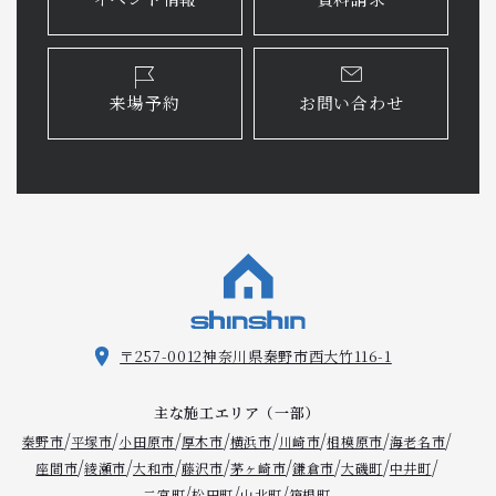
来場予約
お問い合わせ
〒257-0012
神奈川県秦野市西大竹116-1
主な施工エリア（一部）
/
/
/
/
/
/
/
/
秦野市
平塚市
小田原市
厚木市
横浜市
川崎市
相模原市
海老名市
/
/
/
/
/
/
/
/
座間市
綾瀬市
大和市
藤沢市
茅ヶ崎市
鎌倉市
大磯町
中井町
/
/
/
二宮町
松田町
山北町
箱根町