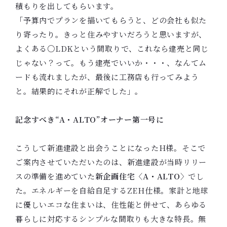
積もりを出してもらいます。
「予算内でプランを描いてもらうと、どの会社も似た
り寄ったり。きっと住みやすいだろうと思いますが、
よくある〇LDKという間取りで、これなら建売と同じ
じゃない？って。もう建売でいいか・・・、なんてム
ードも流れましたが、最後に工務店も行ってみよう
と。結果的にそれが正解でした」。
記念すべき“A・ALTO”オーナー第一号に
こうして新進建設と出会うことになったH様。そこで
ご案内させていただいたのは、新進建設が当時リリー
スの準備を進めていた
新企画住宅〈A・ALTO〉
でし
た。エネルギーを自給自足するZEH仕様。家計と地球
に優しいエコな住まいは、住性能と併せて、あらゆる
暮らしに対応するシンプルな間取りも大きな特⾧。無