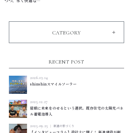
つつ、永く快適な暮
らしを守るZEHの
家
CATEGORY
RECENT POST
2026.03.14
shinshinスマイルソーラー
2025.12.27
屋根に未来をのせるという選択。既存住宅の太陽光パネ
ル蓄電池導入
2025.09.25
新進の家づくり
【インタビューコラム】設計士に聞く！ 新進建設が創