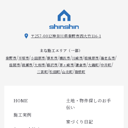
〒257-0012
神奈川県秦野市西大竹116-1
主な施工エリア（一部）
/
/
/
/
/
/
/
/
秦野市
平塚市
小田原市
厚木市
横浜市
川崎市
相模原市
海老名市
/
/
/
/
/
/
/
/
座間市
綾瀬市
大和市
藤沢市
茅ヶ崎市
鎌倉市
大磯町
中井町
/
/
/
二宮町
松田町
山北町
箱根町
HOME
土地・物件探しのお手
伝い
施工実例
家づくり日記