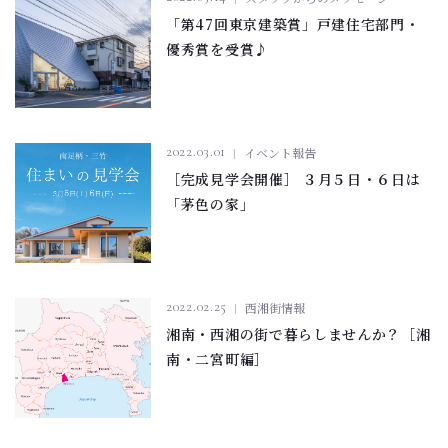
「第47回東京建築賞」戸建住宅部門・
優秀賞を受賞♪
2022.03.01
イベント報告
［完成見学会開催］ ３月５日・６日は
「茅色の家」
2022.02.25
西湘街情報
湘南・西湘の街で暮らしませんか？［湘
南・二宮町編］