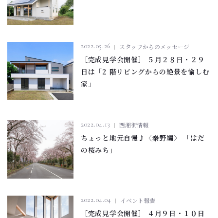
2022.05.26
スタッフからのメッセージ
［完成見学会開催］ ５月２８日・２９
日は「2 階リビングからの絶景を愉しむ
家」
2022.04.13
西湘街情報
ちょっと地元自慢♪〈秦野編〉 「はだ
の桜みち」￼
2022.04.04
イベント報告
［完成見学会開催］ ４月９日・１０日