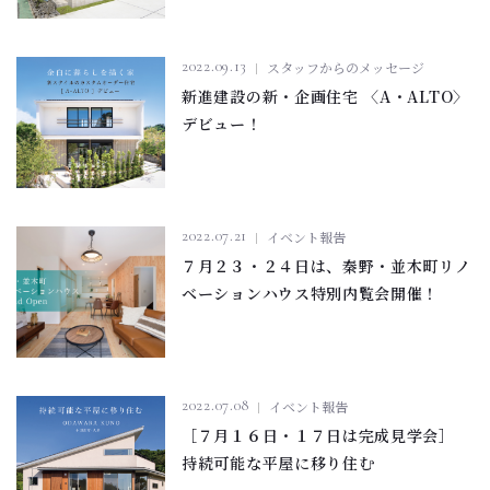
2022.09.13
スタッフからのメッセージ
新進建設の新・企画住宅 〈A・ALTO〉
デビュー！
2022.07.21
イベント報告
７月２３・２４日は、秦野・並木町リノ
ベーションハウス特別内覧会開催！
2022.07.08
イベント報告
［７月１６日・１７日は完成見学会］
持続可能な平屋に移り住む