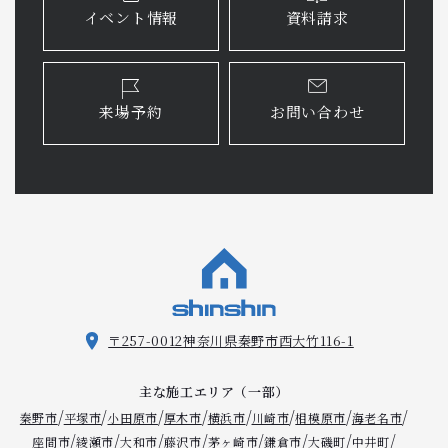
イベント情報
資料請求
来場予約
お問い合わせ
〒257-0012
神奈川県秦野市西大竹116-1
主な施工エリア（一部）
/
/
/
/
/
/
/
/
秦野市
平塚市
小田原市
厚木市
横浜市
川崎市
相模原市
海老名市
/
/
/
/
/
/
/
/
座間市
綾瀬市
大和市
藤沢市
茅ヶ崎市
鎌倉市
大磯町
中井町