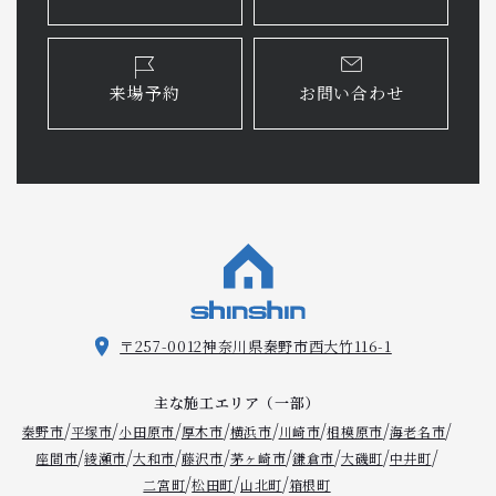
来場予約
お問い合わせ
〒257-0012
神奈川県秦野市西大竹116-1
主な施工エリア（一部）
/
/
/
/
/
/
/
/
秦野市
平塚市
小田原市
厚木市
横浜市
川崎市
相模原市
海老名市
/
/
/
/
/
/
/
/
座間市
綾瀬市
大和市
藤沢市
茅ヶ崎市
鎌倉市
大磯町
中井町
/
/
/
二宮町
松田町
山北町
箱根町