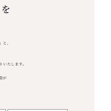
しを
」と、
トいたします。
設が