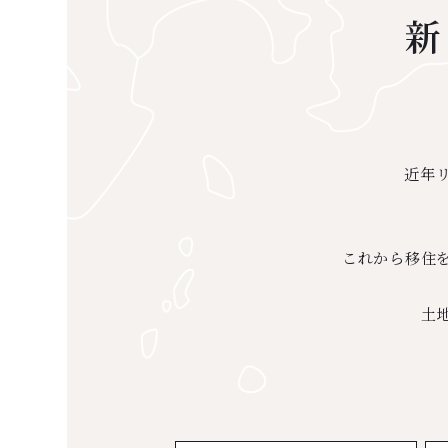
新
近年
これから移住
土