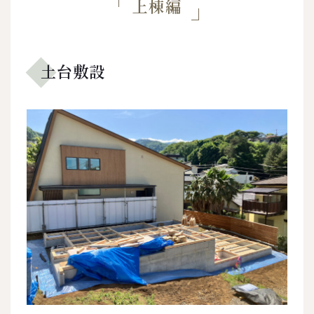
上棟編
土台敷設