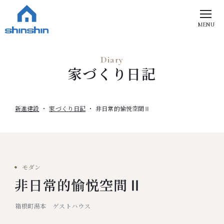
MENU
Diary
家づくり日記
新進建設
家づくり日記
非日常的愉悦空間Ⅱ
モダン
非日常的愉悦空間Ⅱ
箱根町湯本 ゲストハウス